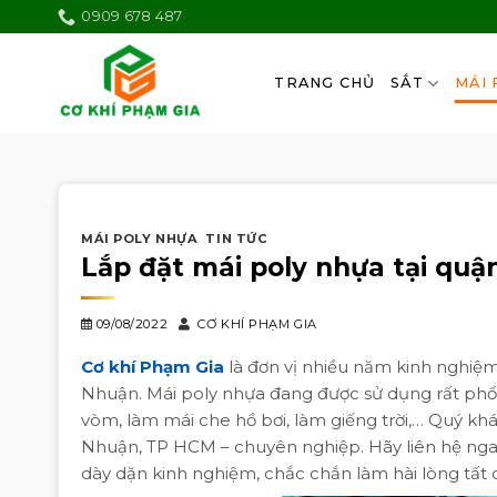
Skip
0909 678 487
to
content
TRANG CHỦ
SẮT
MÁI 
MÁI POLY NHỰA
,
TIN TỨC
Lắp đặt mái poly nhựa tại qu
09/08/2022
CƠ KHÍ PHẠM GIA
Cơ khí Phạm Gia
là đơn vị nhiều năm kinh nghiệm 
Nhuận. Mái poly nhựa đang được sử dụng rất phổ 
vòm, làm mái che hồ bơi, làm giếng trời,… Quý kh
Nhuận, TP HCM – chuyên nghiệp. Hãy liên hệ ngay 
dày dặn kinh nghiệm, chắc chắn làm hài lòng tất