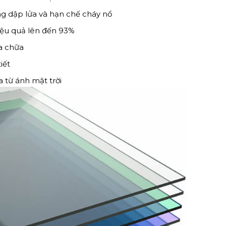
ng dập lửa và hạn chế cháy nổ
iệu quả lên đến 93%
a chữa
iết
 từ ánh mặt trời