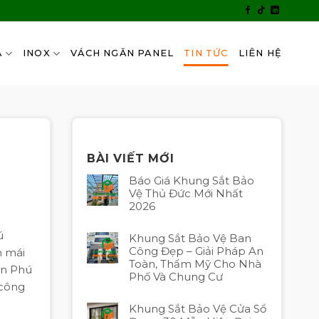
A
INOX
VÁCH NGĂN PANEL
TIN TỨC
LIÊN HỆ
BÀI VIẾT MỚI
Báo Giá Khung Sắt Bảo
Vệ Thủ Đức Mới Nhất
2026
ú
Khung Sắt Bảo Vệ Ban
Công Đẹp – Giải Pháp An
m mái
Toàn, Thẩm Mỹ Cho Nhà
ận Phú
Phố Và Chung Cư
 công
Khung Sắt Bảo Vệ Cửa Sổ