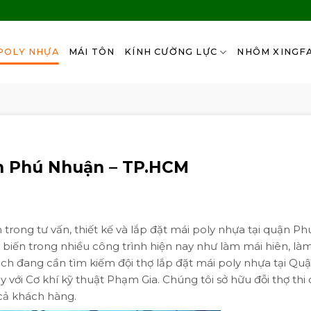
POLY NHỰA
MÁI TÔN
KÍNH CƯỜNG LỰC
NHÔM XINGF
ận Phú Nhuận – TP.HCM
trong tư vấn, thiết kế và lắp đặt mái poly nhựa tại quận Ph
biến trong nhiều công trình hiện nay như làm mái hiên, là
ách đang cần tìm kiếm đội thợ lắp đặt mái poly nhựa tại Qu
với Cơ khí kỹ thuật Phạm Gia. Chúng tôi sở hữu đỗi thợ thi
 cả khách hàng.