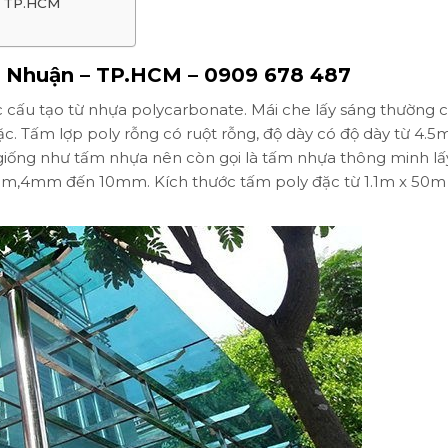
 – TP.HCM
ú Nhuận – TP.HCM – 0909 678 487
ợc cấu tạo từ nhựa polycarbonate. Mái che lấy sáng thường c
đặc. Tấm lợp poly rỗng có ruột rỗng, độ dày có độ dày từ 4.
giống như tấm nhựa nên còn gọi là tấm nhựa thông minh lấ
,4mm đến 10mm. Kích thước tấm poly đặc từ 1.1m x 50m 