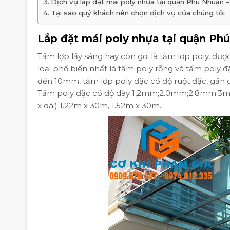
Dịch vụ lắp đặt mái poly nhựa tại quận Phú Nhuận
Tại sao quý khách nên chọn dịch vụ của chúng tôi
Lắp đặt mái poly nhựa tại quận Ph
Tấm lợp lấy sáng hay còn gọi là tấm lợp poly, đư
loại phổ biến nhất là tấm poly rỗng và tấm poly 
đến 10mm, tấm lợp poly đặc có độ ruột đặc, gần 
Tấm poly đặc có độ dày 1,2mm;2.0mm;2.8mm;3mm
x dài) 1.22m x 30m, 1.52m x 30m.