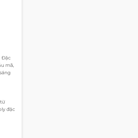
. Đặc
mẫu mã,
 sáng
 từ
oly đặc