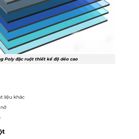
g Poly đặc ruột thiết kế độ dẻo cao
t liệu khác
 nở
p
ột