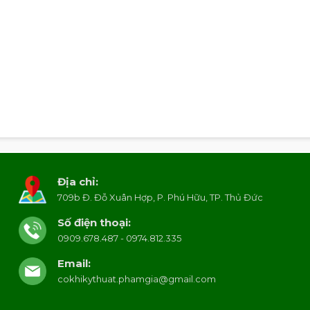
Địa chỉ:
709b Đ. Đỗ Xuân Hợp, P. Phú Hữu, TP. Thủ Đức
Số điện thoại:
0909.678.487 - 0974.812.335
Email:
cokhikythuat.phamgia@gmail.com