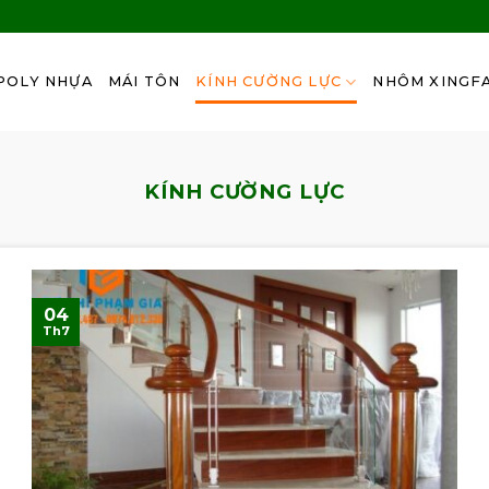
POLY NHỰA
MÁI TÔN
KÍNH CƯỜNG LỰC
NHÔM XINGF
KÍNH CƯỜNG LỰC
04
Th7