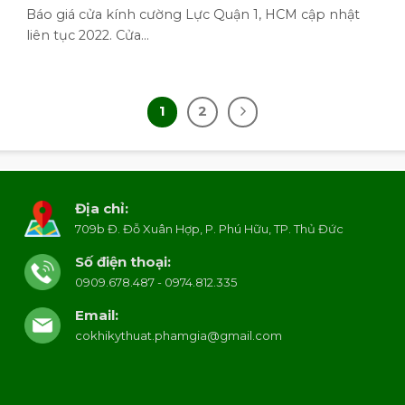
Báo giá cửa kính cường Lực Quận 1, HCM cập nhật
liên tục 2022. Cửa...
1
2
Địa chỉ:
709b Đ. Đỗ Xuân Hợp, P. Phú Hữu, TP. Thủ Đức
Số điện thoại:
0909.678.487 - 0974.812.335
Email:
cokhikythuat.phamgia@gmail.com