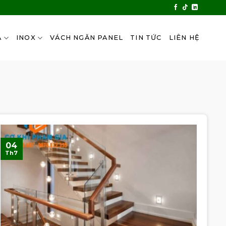
A
INOX
VÁCH NGĂN PANEL
TIN TỨC
LIÊN HỆ
04
Th7