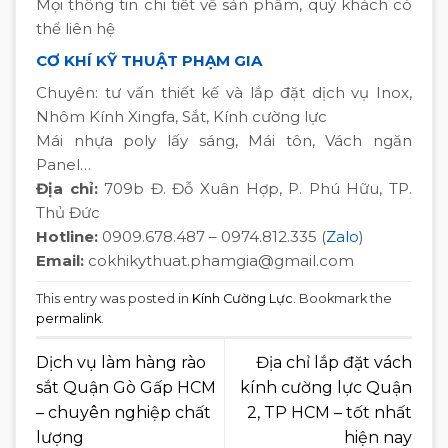
Mọi thông tin chi tiết về sản phẩm, quý khách có
thể liên hệ
CƠ KHÍ KỸ THUẬT PHẠM GIA
Chuyên: tư vấn thiết kế và lắp đặt dịch vụ Inox,
Nhôm Kính Xingfa, Sắt, Kính cường lực
Mái nhựa poly lấy sáng, Mái tôn, Vách ngăn
Panel…
Địa chỉ:
709b Đ. Đỗ Xuân Hợp, P. Phú Hữu, TP.
Thủ Đức
Hotline:
0909.678.487 – 0974.812.335 (
Zalo
)
Email:
cokhikythuat.phamgia@gmail.com
This entry was posted in
Kính Cường Lực
. Bookmark the
permalink
.
Dịch vụ làm hàng rào
Địa chỉ lắp đặt vách
sắt Quận Gò Gấp HCM
kính cường lực Quận
– chuyên nghiệp chất
2, TP HCM – tốt nhất
lượng
hiện nay