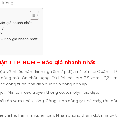
t lượng.
áo giá nhanh nhất
lý:
ôi
– Báo giá nhanh nhất
uận 1 TP HCM – Báo giá nhanh nhất
iệp với nhiều năm kinh nghiệm lắp đặt mái tôn tại Quận 1 T
dòng mái tôn chất lượng. Đủ kích cỡ zem, 3,5 zem – 6,2 z
o các công trình nhà dân dụng và công nghiệp.
ói. Mái tôn kiểu truyền thống cổ, tôn olympic đẹp.
mái tôn vòm nhà xưởng. Công trình công ty, nhà máy, tôn đô
ê vĩa hè, hành lang, lan can. Nhận chống thấm dột nhà uy t