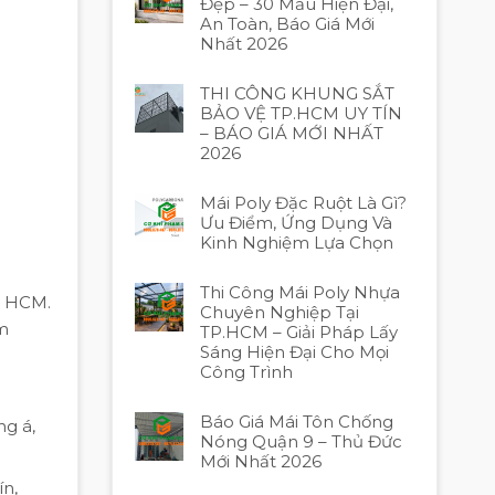
Đẹp – 30 Mẫu Hiện Đại,
An Toàn, Báo Giá Mới
Nhất 2026
THI CÔNG KHUNG SẮT
BẢO VỆ TP.HCM UY TÍN
– BÁO GIÁ MỚI NHẤT
2026
Mái Poly Đặc Ruột Là Gì?
Ưu Điểm, Ứng Dụng Và
Kinh Nghiệm Lựa Chọn
Thi Công Mái Poly Nhựa
P HCM.
Chuyên Nghiệp Tại
em
TP.HCM – Giải Pháp Lấy
Sáng Hiện Đại Cho Mọi
Công Trình
Báo Giá Mái Tôn Chống
ng á,
Nóng Quận 9 – Thủ Đức
Mới Nhất 2026
ín,