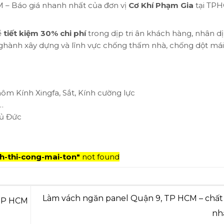
 – Báo giá nhanh nhất của đơn vị
Cơ Khí Phạm Gia
tại TP
ể
tiết kiệm 30% chi phí
trong dịp tri ân khách hàng, nhân d
ghành xây dựng và lĩnh vực chống thấm nhà, chống dột mái
hôm Kính Xingfa, Sắt, Kính cường lực
…
hủ Đức
h-thi-cong-mai-ton"
not found
Làm vách ngăn panel Quận 9, TP HCM – chất
 TP HCM
nh