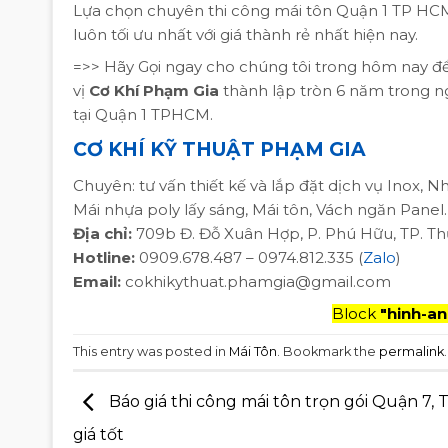
Lựa chọn chuyên thi công mái tôn Quận 1 TP HCM
luôn tối ưu nhất với giá thành rẻ nhất hiện nay.
=>> Hãy Gọi ngay cho chúng tôi trong hôm nay đ
vị
Cơ Khí Phạm Gia
thành lập tròn 6 năm trong n
tại Quận 1 TPHCM.
CƠ KHÍ KỸ THUẬT PHẠM GIA
Chuyên: tư vấn thiết kế và lắp đặt dịch vụ Inox, N
Mái nhựa poly lấy sáng, Mái tôn, Vách ngăn Panel
Địa chỉ:
709b Đ. Đỗ Xuân Hợp, P. Phú Hữu, TP. T
Hotline:
0909.678.487 – 0974.812.335 (
Zalo
)
Email:
cokhikythuat.phamgia@gmail.com
Block
"hinh-an
This entry was posted in
Mái Tôn
. Bookmark the
permalink
.
Báo giá thi công mái tôn trọn gói Quận 7,
giá tốt