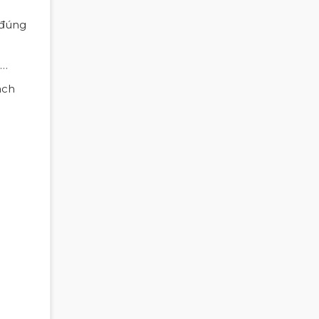
 đúng
,…
ách