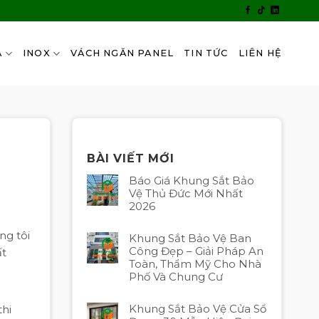
A
INOX
VÁCH NGĂN PANEL
TIN TỨC
LIÊN HỆ
BÀI VIẾT MỚI
Báo Giá Khung Sắt Bảo
Vệ Thủ Đức Mới Nhất
2026
ng tôi
Khung Sắt Bảo Vệ Ban
Công Đẹp – Giải Pháp An
ất
Toàn, Thẩm Mỹ Cho Nhà
Phố Và Chung Cư
Khung Sắt Bảo Vệ Cửa Sổ
thi