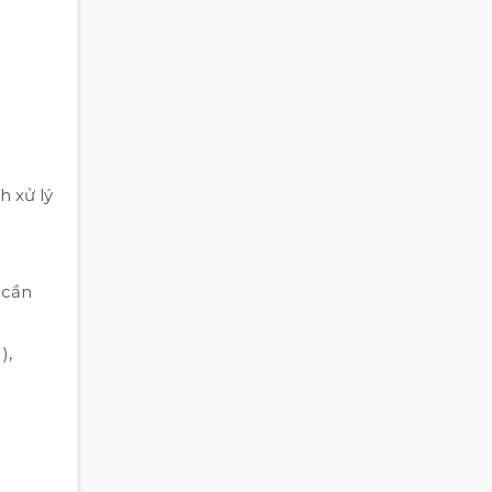
h xử lý
 cần
),