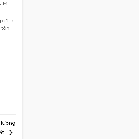
HCM
ịp đơn
 tôn
 lượng
ất