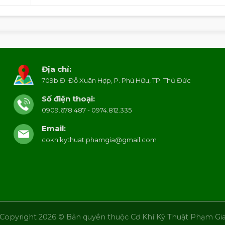
Địa chỉ:
709b Đ. Đỗ Xuân Hợp, P. Phú Hữu, TP. Thủ Đức
Số điện thoại:
0909.678.487 - 0974.812.335
Email:
cokhikythuat.phamgia@gmail.com
Copyright 2026 © Bản quyền thuộc Cơ Khí Kỹ Thuật Phạm Gi