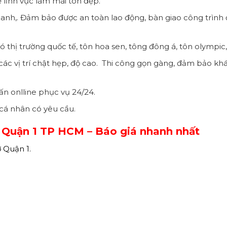
ề lĩnh vực làm mái tôn đẹp.
nhanh,. Đảm bảo được an toàn lao động, bàn giao công trình
 thị trường quốc tế, tôn hoa sen, tông đông á, tôn olympic
các vị trí chật hẹp, độ cao. Thi công gọn gàng, đảm bảo kh
vấn onlline phục vụ 24/24.
cá nhân có yêu cầu.
 Quận 1 TP HCM – Báo giá nhanh nhất
 Quận 1.