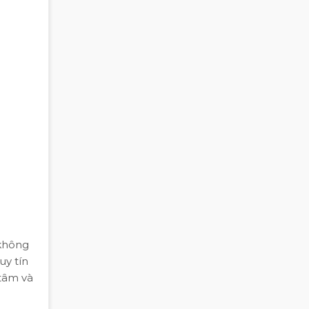
 không
uy tín
 tâm và