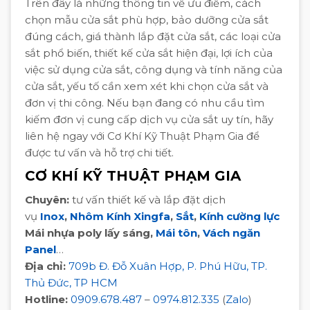
Trên đây là những thông tin về ưu điểm, cách
chọn mẫu cửa sắt phù hợp, bảo dưỡng cửa sắt
đúng cách, giá thành lắp đặt cửa sắt, các loại cửa
sắt phổ biến, thiết kế cửa sắt hiện đại, lợi ích của
việc sử dụng cửa sắt, công dụng và tính năng của
cửa sắt, yếu tố cần xem xét khi chọn cửa sắt và
đơn vị thi công. Nếu bạn đang có nhu cầu tìm
kiếm đơn vị cung cấp dịch vụ cửa sắt uy tín, hãy
liên hệ ngay với Cơ Khí Kỹ Thuật Phạm Gia để
được tư vấn và hỗ trợ chi tiết.
CƠ KHÍ KỸ THUẬT PHẠM GIA
Chuyên:
tư vấn thiết kế và lắp đặt dịch
vụ
Inox
,
Nhôm Kính Xingfa
,
Sắt
,
Kính cường lực
Mái nhựa poly lấy sáng,
Mái tôn
,
Vách ngăn
Panel
…
Địa chỉ:
709b Đ. Đỗ Xuân Hợp, P. Phú Hữu, TP.
Thủ Đức, TP HCM
Hotline:
0909.678.487
–
0974.812.335
(
Zalo
)