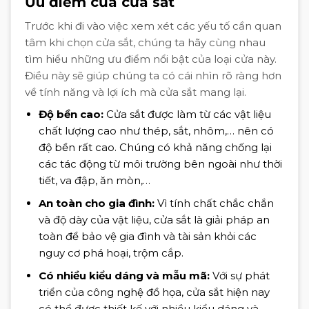
Ưu điểm của cửa sắt
Trước khi đi vào việc xem xét các yếu tố cần quan
tâm khi chọn cửa sắt, chúng ta hãy cùng nhau
tìm hiểu những ưu điểm nổi bật của loại cửa này.
Điều này sẽ giúp chúng ta có cái nhìn rõ ràng hơn
về tính năng và lợi ích mà cửa sắt mang lại.
Độ bền cao:
Cửa sắt được làm từ các vật liệu
chất lượng cao như thép, sắt, nhôm,… nên có
độ bền rất cao. Chúng có khả năng chống lại
các tác động từ môi trường bên ngoài như thời
tiết, va đập, ăn mòn,…
An toàn cho gia đình:
Vì tính chất chắc chắn
và độ dày của vật liệu, cửa sắt là giải pháp an
toàn để bảo vệ gia đình và tài sản khỏi các
nguy cơ phá hoại, trộm cắp.
Có nhiều kiểu dáng và mẫu mã:
Với sự phát
triển của công nghệ đồ họa, cửa sắt hiện nay
có thể được thiết kế với nhiều kiểu dáng và