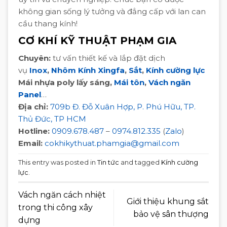
không gian sống lý tưởng và đẳng cấp với lan can
cầu thang kính!
CƠ KHÍ KỸ THUẬT PHẠM GIA
Chuyên:
tư vấn thiết kế và lắp đặt dịch
vụ
Inox
,
Nhôm Kính Xingfa
,
Sắt
,
Kính cường lực
Mái nhựa poly lấy sáng,
Mái tôn
,
Vách ngăn
Panel
…
Địa chỉ:
709b Đ. Đỗ Xuân Hợp, P. Phú Hữu, TP.
Thủ Đức, TP HCM
Hotline:
0909.678.487
–
0974.812.335
(
Zalo
)
Email:
cokhikythuat.phamgia@gmail.com
This entry was posted in
Tin tức
and tagged
Kính cường
lực
.
Vách ngăn cách nhiệt
Giới thiệu khung sắt
trong thi công xây
bảo vệ sân thượng
dựng