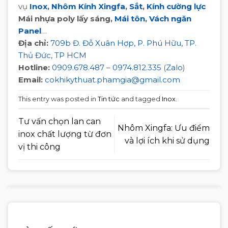
vụ
Inox
,
Nhôm Kính Xingfa
,
Sắt
,
Kính cường lực
Mái nhựa poly lấy sáng,
Mái tôn
,
Vách ngăn
Panel
…
Địa chỉ:
709b Đ. Đỗ Xuân Hợp, P. Phú Hữu, TP.
Thủ Đức, TP HCM
Hotline:
0909.678.487
–
0974.812.335
(
Zalo
)
Email:
cokhikythuat.phamgia@gmail.com
This entry was posted in
Tin tức
and tagged
Inox
.
Tư vấn chọn lan can
Nhôm Xingfa: Ưu điểm
inox chất lượng từ đơn
và lợi ích khi sử dụng
vị thi công