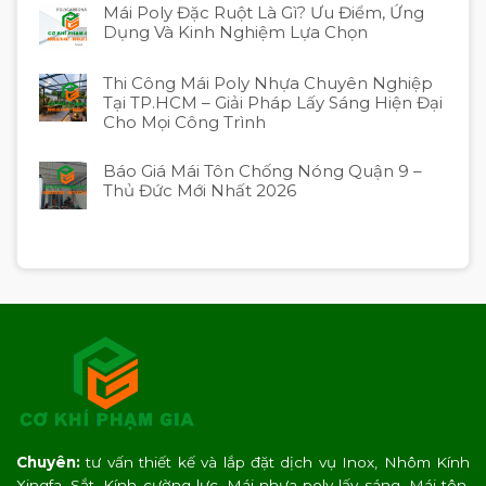
Mái Poly Đặc Ruột Là Gì? Ưu Điểm, Ứng
Dụng Và Kinh Nghiệm Lựa Chọn
Thi Công Mái Poly Nhựa Chuyên Nghiệp
Tại TP.HCM – Giải Pháp Lấy Sáng Hiện Đại
Cho Mọi Công Trình
Báo Giá Mái Tôn Chống Nóng Quận 9 –
Thủ Đức Mới Nhất 2026
Chuyên:
tư vấn thiết kế và lắp đặt dịch vụ Inox, Nhôm Kính
Xingfa, Sắt, Kính cường lực, Mái nhựa poly lấy sáng, Mái tôn,