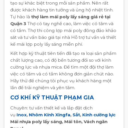
tạo sự khác biệt trong mỗi sản phẩm. Nên rất
được khách hàng tin tưởng và ủng hộ nhiệt tình.
Tự hào là
thợ làm mái poly lấy sáng giá rẻ tại
Quận 3
Thợ có tay nghề cao, làm việc có tâm và
có tầm. Thợ thi công lợp mái poly đông đảo khảo
sát và tư vấn báo giá tại nhà Hỗ trợ tư vấn và thiết
kế mái lợp poly lấy sáng miễn phí.
Kết hợp kỹ thuật tiên tiến đã tạo ra loại sản phẩm
chất lượng cao, có độ bền tương đối so với kính
cường lực và nhựa mica. Để tìm một đội thợ làm
việc có tâm và có tầm không đơn giản chút nào.
Hãy thử để chúng tôi phục vụ khách hàng một
lần để trải nghiệm và yên tâm.
CƠ KHÍ KỸ THUẬT PHẠM GIA
Chuyên: tư vấn thiết kế và lắp đặt dịch
vụ
Inox
,
Nhôm Kính Xingfa
,
Sắt
,
Kính cường lực
Mái nhựa poly lấy sáng, Mái tôn, Vách ngăn