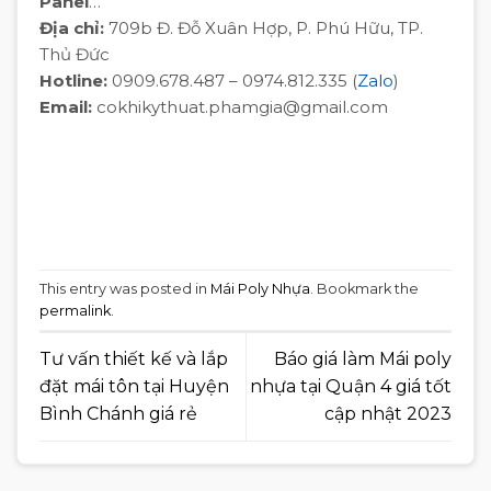
Panel
…
Địa chỉ:
709b Đ. Đỗ Xuân Hợp, P. Phú Hữu, TP.
Thủ Đức
Hotline:
0909.678.487 – 0974.812.335 (
Zalo
)
Email:
cokhikythuat.phamgia@gmail.com
thi công mái poly nhựa tại Quận 3,thi công mái
poly nhựa tại Quận 3,thi công mái poly nhựa tại
Quận 3,thi công mái poly nhựa tại Quận 3,thi
công mái poly nhựa tại Quận 3,thi công mái poly
nhựa tại Quận 3
This entry was posted in
Mái Poly Nhựa
. Bookmark the
permalink
.
Tư vấn thiết kế và lắp
Báo giá làm Mái poly
đặt mái tôn tại Huyện
nhựa tại Quận 4 giá tốt
Bình Chánh giá rẻ
cập nhật 2023