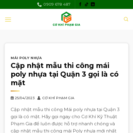
Skip
0909 678 487
to
content
MÁI POLY NHỰA
Cập nhật mẫu thi công mái
poly nhựa tại Quận 3 gọi là có
mặt
25/04/2023
CƠ KHÍ PHẠM GIA
Cập nhật mẫu thi công Mái poly nhựa tại Quận 3
gọi là có mặt. Hãy gọi ngay cho Cơ Khí Kỹ Thuật
Phạm Gia để luôn được hỗ trợ nhanh chóng và
cập nhật mẫu thi công mái Poly nhựa mới nhất