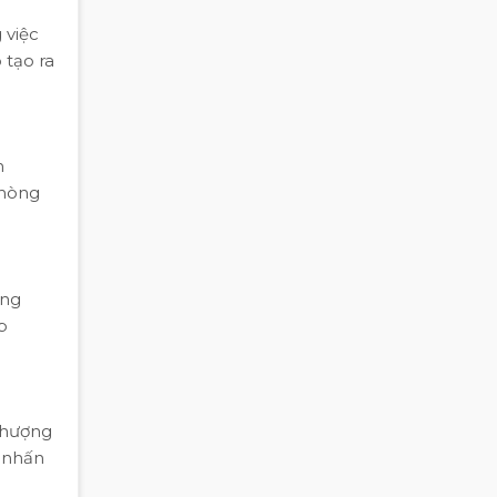
 việc
 tạo ra
n
phòng
ăng
p
thượng
m nhấn