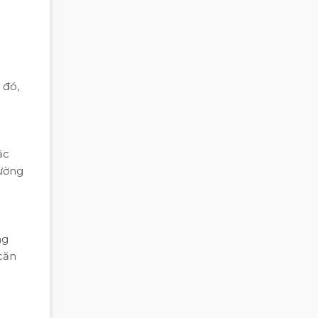
 đó,
ặc
đường
ng
căn