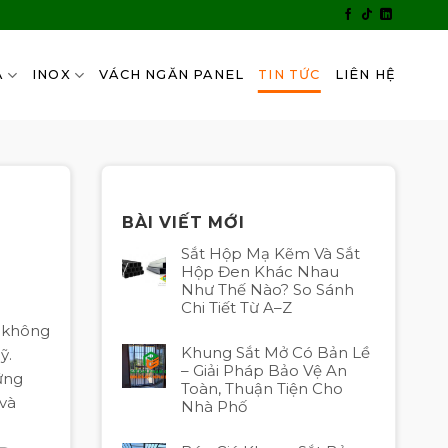
A
INOX
VÁCH NGĂN PANEL
TIN TỨC
LIÊN HỆ
BÀI VIẾT MỚI
Sắt Hộp Mạ Kẽm Và Sắt
Hộp Đen Khác Nhau
Như Thế Nào? So Sánh
Chi Tiết Từ A–Z
n không
Khung Sắt Mở Có Bản Lề
ỹ.
– Giải Pháp Bảo Vệ An
ững
Toàn, Thuận Tiện Cho
 và
Nhà Phố