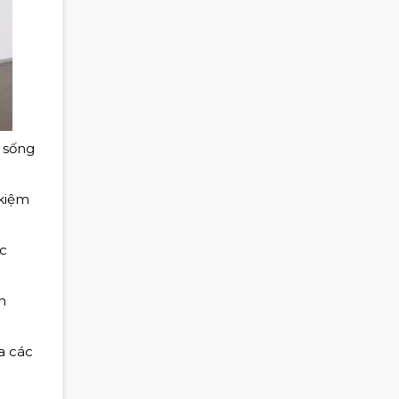
 sống
 kiệm
c
n
a các