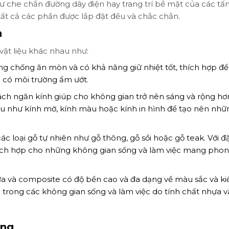
hư che chắn đường dây điện hay trang trí bề mặt của các t
tất cả các phần được lắp đặt đều và chắc chắn.
n
vật liệu khác nhau như:
chống ăn mòn và có khả năng giữ nhiệt tốt, thích hợp để
 có môi trường ẩm ướt.
ách ngăn kính giúp cho không gian trở nên sáng và rộng hơ
hau như kính mờ, kính màu hoặc kính in hình để tạo nên nhữ
c loại gỗ tự nhiên như gỗ thông, gỗ sồi hoặc gỗ teak. Với đ
hích hợp cho những không gian sống và làm việc mang pho
 và composite có độ bền cao và đa dạng về màu sắc và ki
 trong các không gian sống và làm việc do tính chất nhựa v
òng