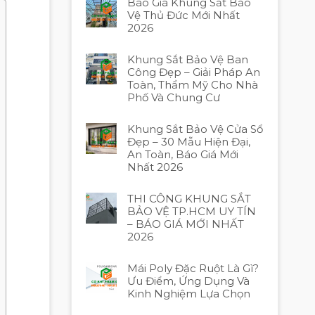
Báo Giá Khung Sắt Bảo
Vệ Thủ Đức Mới Nhất
2026
Khung Sắt Bảo Vệ Ban
Công Đẹp – Giải Pháp An
Toàn, Thẩm Mỹ Cho Nhà
Phố Và Chung Cư
Khung Sắt Bảo Vệ Cửa Sổ
Đẹp – 30 Mẫu Hiện Đại,
An Toàn, Báo Giá Mới
Nhất 2026
THI CÔNG KHUNG SẮT
BẢO VỆ TP.HCM UY TÍN
– BÁO GIÁ MỚI NHẤT
2026
Mái Poly Đặc Ruột Là Gì?
Ưu Điểm, Ứng Dụng Và
Kinh Nghiệm Lựa Chọn