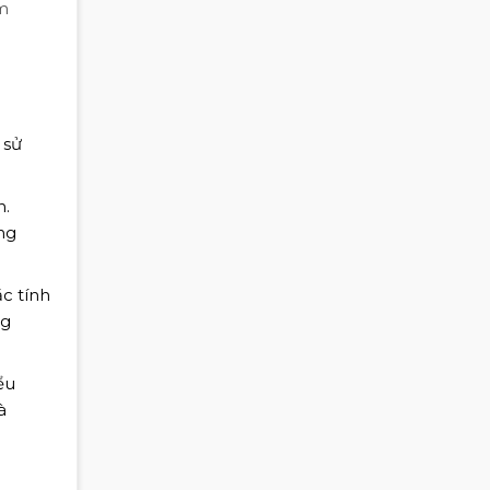
ấm
 sử
n.
ng
ặc tính
ng
ểu
à