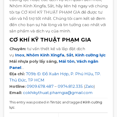
Nhôm Kính Xingfa, Sắt, hãy liên hệ ngay với chúng
tôi tại CƠ KHÍ KỸ THUẬT PHẠM GIA để được tư
vấn và hỗ trợ tốt nhất. Chúng tôi cam kết sẽ đem
đến cho bạn sự hài lòng và tin tưởng cao nhất với
sản phẩm và dịch vụ của mình.
CƠ KHÍ KỸ THUẬT PHẠM GIA
Chuyên:
tư vấn thiết kế và lắp đặt dịch
vụ
Inox
,
Nhôm Kính Xingfa
,
Sắt
,
Kính cường lực
Mái nhựa poly lấy sáng,
Mái tôn
,
Vách ngăn
Panel
…
Địa chỉ:
709b Đ. Đỗ Xuân Hợp, P. Phú Hữu, TP.
Thủ Đức, TP HCM
Hotline:
0909.678.487
–
0974.812.335
(
Zalo
)
Email:
cokhikythuat.phamgia@gmail.com
This entry was posted in
Tin tức
and tagged
Kính cường
lực
.