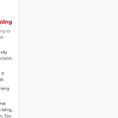
tưởng
ng lợi
ất
 xây
 chính.
 ít
ết.
 hàng
mái
 tiếng
m, Tôn