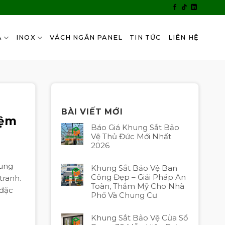
A
INOX
VÁCH NGĂN PANEL
TIN TỨC
LIÊN HỆ
BÀI VIẾT MỚI
iệm
Báo Giá Khung Sắt Bảo
Vệ Thủ Đức Mới Nhất
2026
cung
Khung Sắt Bảo Vệ Ban
Công Đẹp – Giải Pháp An
tranh.
Toàn, Thẩm Mỹ Cho Nhà
 đặc
Phố Và Chung Cư
Khung Sắt Bảo Vệ Cửa Sổ