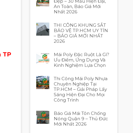
Đẹp – 30 Mẫu Hiện Đại,
An Toàn, Báo Giá Mới
Nhất 2026
THI CÔNG KHUNG SẮT
BẢO VỆ TP.HCM UY TÍN
– BÁO GIÁ MỚI NHẤT
2026
h TP
Mái Poly Đặc Ruột Là Gì?
Ưu Điểm, Ứng Dụng Và
Kinh Nghiệm Lựa Chọn
Thi Công Mái Poly Nhựa
Chuyên Nghiệp Tại
TP.HCM – Giải Pháp Lấy
Sáng Hiện Đại Cho Mọi
Công Trình
Báo Giá Mái Tôn Chống
Nóng Quận 9 – Thủ Đức
Mới Nhất 2026