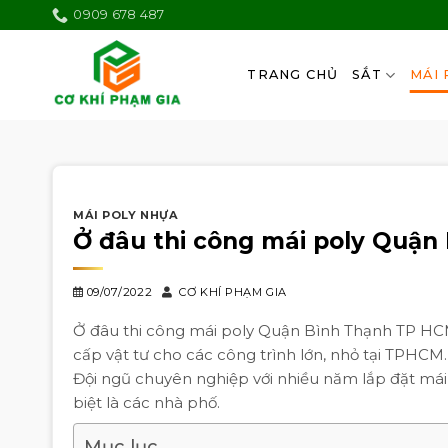
Skip
0909 678 487
to
content
TRANG CHỦ
SẮT
MÁI 
MÁI POLY NHỰA
Ở đâu thi công mái poly Quận 
09/07/2022
CƠ KHÍ PHẠM GIA
Ở đâu thi công mái poly Quận Bình Thạnh TP HCM 
cấp vật tư cho các công trình lớn, nhỏ tại TPHCM
Đội ngũ chuyên nghiệp với nhiều năm lắp đặt mái
biệt là các nhà phố.
Mục lục