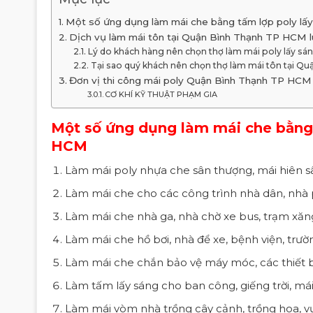
Một số ứng dụng làm mái che bằng tấm lợp poly lấ
Dịch vụ làm mái tôn tại Quận Bình Thạnh TP HCM l
Lý do khách hàng nên chọn thợ làm mái poly lấy s
Tại sao quý khách nên chọn thợ làm mái tôn tại Q
Đơn vị thi công mái poly Quận Bình Thạnh TP HCM –
CƠ KHÍ KỸ THUẬT PHẠM GIA
Một số ứng dụng làm mái che bằng 
HCM
Làm mái poly nhựa che sân thượng, mái hiên sâ
Làm mái che cho các công trình nhà dân, nhà p
Làm mái che nhà ga, nhà chờ xe bus, trạm xăn
Làm mái che hồ bơi, nhà để xe, bệnh viện, trườ
Làm mái che chắn bảo vệ máy móc, các thiết bị 
Làm tấm lấy sáng cho ban công, giếng trời, mái 
Làm mái vòm nhà trồng cây cảnh, trồng hoa, vư