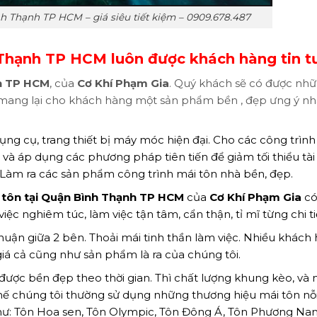
h Thạnh TP HCM – giá siêu tiết kiệm – 0909.678.487
 Thạnh TP HCM luôn được khách hàng tin 
nh TP HCM
, của
Cơ Khí Phạm Gia
. Quý khách sẽ có được nhữ
mang lại cho khách hàng một sản phẩm bền , đẹp ưng ý nh
ụng cụ, trang thiết bị máy móc hiện đại. Cho các công trình
và áp dụng các phương pháp tiên tiến để giảm tối thiểu tài
. Làm ra các sản phẩm công trình mái tôn nhà bền, đẹp.
 tôn tại Quận Bình Thạnh TP HCM
của
Cơ Khí Phạm Gia
có
iệc nghiêm túc, làm việc tận tâm, cẩn thận, tỉ mĩ từng chi ti
thuận giữa 2 bên. Thoải mái tinh thần làm việc. Nhiều khách
 giá cả cũng như sản phẩm là ra của chúng tôi.
được bền đẹp theo thời gian. Thì chất lượng khung kèo, và 
 thế chúng tôi thường sử dụng những thương hiệu mái tôn nỗi
g như: Tôn Hoa sen, Tôn Olympic, Tôn Đông Á, Tôn Phương Na