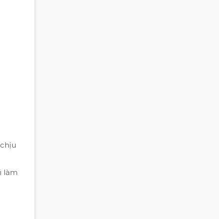
 chịu
i làm