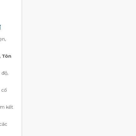
i
ẹn,
, Tôn
 độ,
 cố
am kết
 các