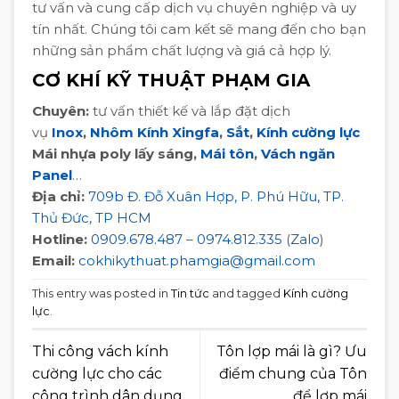
tư vấn và cung cấp dịch vụ chuyên nghiệp và uy
tín nhất. Chúng tôi cam kết sẽ mang đến cho bạn
những sản phẩm chất lượng và giá cả hợp lý.
CƠ KHÍ KỸ THUẬT PHẠM GIA
Chuyên:
tư vấn thiết kế và lắp đặt dịch
vụ
Inox
,
Nhôm Kính Xingfa
,
Sắt
,
Kính cường lực
Mái nhựa poly lấy sáng,
Mái tôn
,
Vách ngăn
Panel
…
Địa chỉ:
709b Đ. Đỗ Xuân Hợp, P. Phú Hữu, TP.
Thủ Đức, TP HCM
Hotline:
0909.678.487
–
0974.812.335
(
Zalo
)
Email:
cokhikythuat.phamgia@gmail.com
This entry was posted in
Tin tức
and tagged
Kính cường
lực
.
Thi công vách kính
Tôn lợp mái là gì? Ưu
cường lực cho các
điểm chung của Tôn
công trình dân dụng
để lợp mái