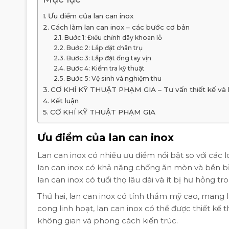
Ưu điểm của lan can inox
Cách làm lan can inox – các bước cơ bản
Bước 1: Điều chỉnh dây khoan lỗ
Bước 2: Lắp đặt chân trụ
Bước 3: Lắp đặt ống tay vịn
Bước 4: Kiểm tra kỹ thuật
Bước 5: Vệ sinh và nghiệm thu
CƠ KHÍ KỸ THUẬT PHẠM GIA – Tư vấn thiết kế và lắp
Kết luận
CƠ KHÍ KỸ THUẬT PHẠM GIA
Ưu điểm của lan can inox
Lan can inox có nhiều ưu điểm nổi bật so với các lo
lan can inox có khả năng chống ăn mòn và bền bỉ
lan can inox có tuổi thọ lâu dài và ít bị hư hỏng t
Thứ hai, lan can inox có tính thẩm mỹ cao, mang l
cong linh hoạt, lan can inox có thể được thiết k
không gian và phong cách kiến trúc.