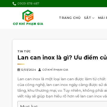
Skip
0909 678 487
to
content
TRANG CHỦ
SẮT
MÁI 
TIN TỨC
Lan can inox là gì? Ưu điểm củ
12/03/2024
CƠ KHÍ PHẠM GIA
Lan can inox là một loại lan can được làm từ chất 
của công nghệ, lan can inox ngày càng được sử dụ
tầng, khu thương mại, v.v. Tuy nhiên, không phải 
viết này sẽ giúp bạn hiểu rõ hơn về lan can inox v
Mục lục