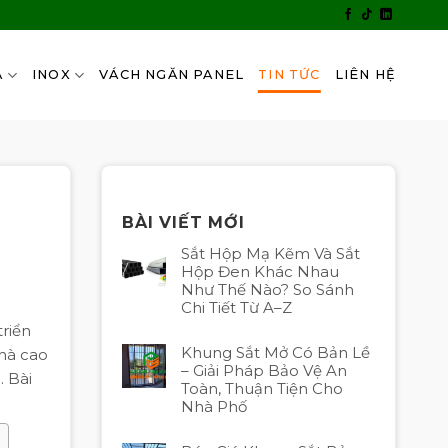
A
INOX
VÁCH NGĂN PANEL
TIN TỨC
LIÊN HỆ
BÀI VIẾT MỚI
Sắt Hộp Mạ Kẽm Và Sắt
Hộp Đen Khác Nhau
Như Thế Nào? So Sánh
Chi Tiết Từ A–Z
triển
Khung Sắt Mở Có Bản Lề
nhà cao
– Giải Pháp Bảo Vệ An
. Bài
Toàn, Thuận Tiện Cho
Nhà Phố