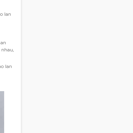
o lan
can
 nhau,
ho lan