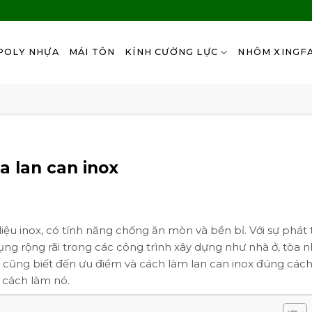
POLY NHỰA
MÁI TÔN
KÍNH CƯỜNG LỰC
NHÔM XINGF
a lan can inox
liệu inox, có tính năng chống ăn mòn và bền bỉ. Với sự phát 
ng rộng rãi trong các công trình xây dựng như nhà ở, tòa 
ai cũng biết đến ưu điểm và cách làm lan can inox đúng cách
à cách làm nó.