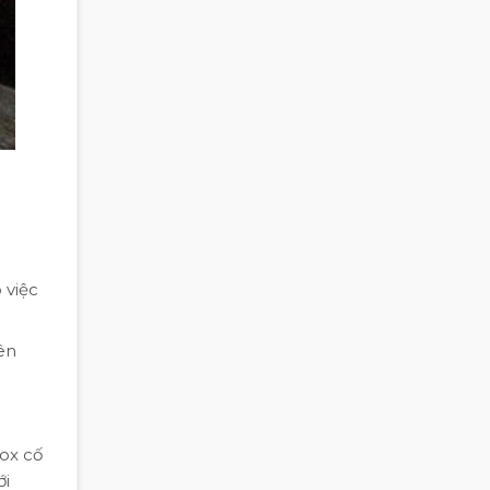
 việc
ên
nox cố
ới