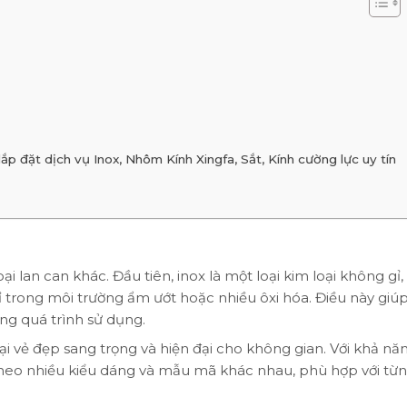
 đặt dịch vụ Inox, Nhôm Kính Xingfa, Sắt, Kính cường lực uy tín
ại lan can khác. Đầu tiên, inox là một loại kim loại không gỉ
 trong môi trường ẩm ướt hoặc nhiều ôxi hóa. Điều này giú
rong quá trình sử dụng.
ại vẻ đẹp sang trọng và hiện đại cho không gian. Với khả nă
ế theo nhiều kiểu dáng và mẫu mã khác nhau, phù hợp với từ