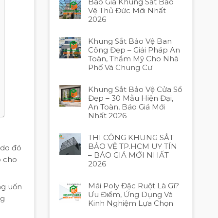
Báo Giá Khung Sắt Bảo
Vệ Thủ Đức Mới Nhất
2026
Khung Sắt Bảo Vệ Ban
Công Đẹp – Giải Pháp An
Toàn, Thẩm Mỹ Cho Nhà
Phố Và Chung Cư
Khung Sắt Bảo Vệ Cửa Sổ
Đẹp – 30 Mẫu Hiện Đại,
An Toàn, Báo Giá Mới
Nhất 2026
THI CÔNG KHUNG SẮT
BẢO VỆ TP.HCM UY TÍN
, do đó
– BÁO GIÁ MỚI NHẤT
p cho
2026
Mái Poly Đặc Ruột Là Gì?
ng uốn
Ưu Điểm, Ứng Dụng Và
ng
Kinh Nghiệm Lựa Chọn