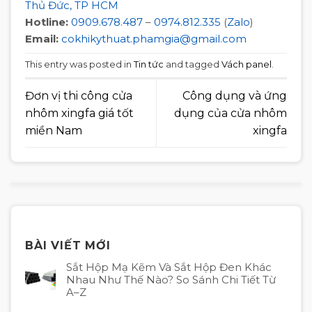
Thủ Đức, TP HCM
Hotline:
0909.678.487
–
0974.812.335
(
Zalo
)
Email:
cokhikythuat.phamgia@gmail.com
This entry was posted in
Tin tức
and tagged
Vách panel
.
Đơn vị thi công cửa
Công dụng và ứng
nhôm xingfa giá tốt
dụng của cửa nhôm
miền Nam
xingfa
BÀI VIẾT MỚI
Sắt Hộp Mạ Kẽm Và Sắt Hộp Đen Khác
Nhau Như Thế Nào? So Sánh Chi Tiết Từ
A–Z