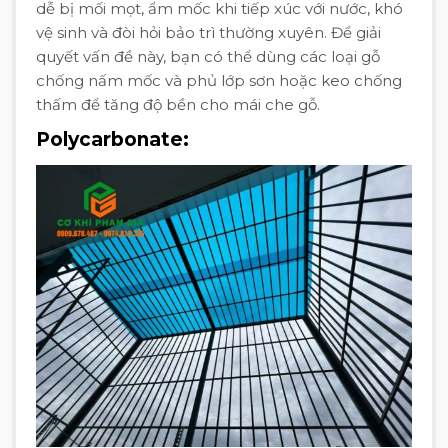
dễ bị mối mọt, ẩm mốc khi tiếp xúc với nước, khó
vệ sinh và đòi hỏi bảo trì thường xuyên. Để giải
quyết vấn đề này, bạn có thể dùng các loại gỗ
chống nấm mốc và phủ lớp sơn hoặc keo chống
thấm để tăng độ bền cho mái che gỗ.
Polycarbonate: