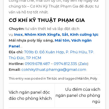
công mái che, mái tôn uy tín, hãy liên hệ ngay với
chúng tôi – Cơ Khí Kỹ Thuật Phạm Gia để được tư
vấn và hỗ trợ tốt nhất.
CƠ KHÍ KỸ THUẬT PHẠM GIA
Chuyên:
tư vấn thiết kế và lắp đặt dịch
vụ
Inox
,
Nhôm Kính Xingfa
,
Sắt
,
Kính cường lực
Mái nhựa poly lấy sáng,
Mái tôn
,
Vách ngăn
Panel
…
Địa chỉ:
709b Đ. Đỗ Xuân Hợp, P. Phú Hữu, TP.
Thủ Đức, TP HCM
Hotline:
0909.678.487
–
0974.812.335
(
Zalo
)
Email:
cokhikythuat.phamgia@gmail.com
This entry was posted in
Tin tức
and tagged
Mái tôn
,
Poly
.
Ưu điểm của vách
Vách ngăn panel độc
ngăn panel cho phòng
đáo cho phòng khách
ngủ