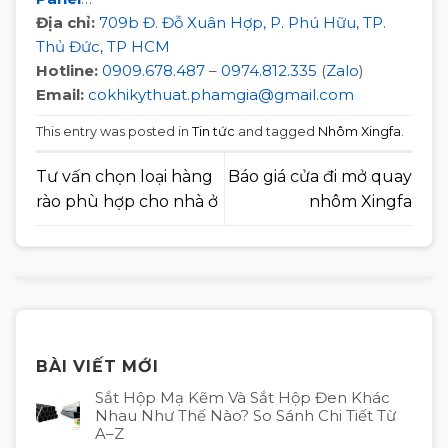
Địa chỉ:
709b Đ. Đỗ Xuân Hợp, P. Phú Hữu, TP.
Thủ Đức, TP HCM
Hotline:
0909.678.487
–
0974.812.335
(
Zalo
)
Email:
cokhikythuat.phamgia@gmail.com
This entry was posted in
Tin tức
and tagged
Nhôm Xingfa
.
Tư vấn chọn loại hàng
Báo giá cửa đi mở quay
rào phù hợp cho nhà ở
nhôm Xingfa
BÀI VIẾT MỚI
Sắt Hộp Mạ Kẽm Và Sắt Hộp Đen Khác
Nhau Như Thế Nào? So Sánh Chi Tiết Từ
A–Z