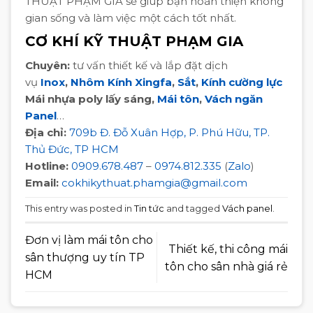
THUẬT PHẠM GIA sẽ giúp bạn hoàn thiện không
gian sống và làm việc một cách tốt nhất.
CƠ KHÍ KỸ THUẬT PHẠM GIA
Chuyên:
tư vấn thiết kế và lắp đặt dịch
vụ
Inox
,
Nhôm Kính Xingfa
,
Sắt
,
Kính cường lực
Mái nhựa poly lấy sáng,
Mái tôn
,
Vách ngăn
Panel
…
Địa chỉ:
709b Đ. Đỗ Xuân Hợp, P. Phú Hữu, TP.
Thủ Đức, TP HCM
Hotline:
0909.678.487
–
0974.812.335
(
Zalo
)
Email:
cokhikythuat.phamgia@gmail.com
This entry was posted in
Tin tức
and tagged
Vách panel
.
Đơn vị làm mái tôn cho
Thiết kế, thi công mái
sân thượng uy tín TP
tôn cho sân nhà giá rẻ
HCM