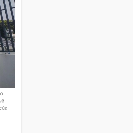
từ
về
 của