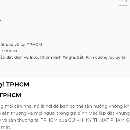
M
 sắt bảo vệ tại TPHCM
tại TPHCM
 đặt dịch vụ Inox, Nhôm Kính Xingfa, Sắt, Kính cường lực uy tín
tại TPHCM
i TPHCM
g mỗi căn nhà, nó là nơi để bạn có thể tận hưởng không kh
o sân thượng và mọi người trong gia đình, việc lắp đặt khung
 bảo vệ sân thượng tại TPHCM của CƠ KHÍ KỸ THUẬT PHẠM G
 mắt.