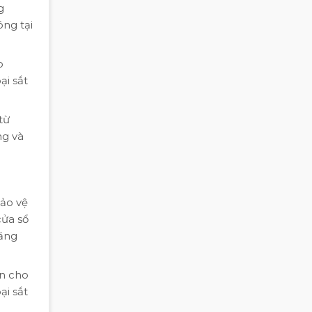
g
ông tại
o
i sắt
từ
ng và
bảo vệ
cửa sổ
ăng
n cho
i sắt