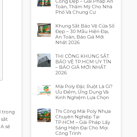
Công Đẹp – Giải Pháp An
Toàn, Thẩm Mỹ Cho Nhà
Phố Và Chung Cư
Khung Sắt Bảo Vệ Cửa Sổ
Đẹp – 30 Mẫu Hiện Đại,
An Toàn, Báo Giá Mới
Nhất 2026
THI CÔNG KHUNG SẮT
BẢO VỆ TP.HCM UY TÍN
– BÁO GIÁ MỚI NHẤT
2026
Mái Poly Đặc Ruột Là Gì?
Ưu Điểm, Ứng Dụng Và
Kinh Nghiệm Lựa Chọn
Thi Công Mái Poly Nhựa
í trong
Chuyên Nghiệp Tại
 sắt
TP.HCM – Giải Pháp Lấy
IA sẽ
Sáng Hiện Đại Cho Mọi
Công Trình