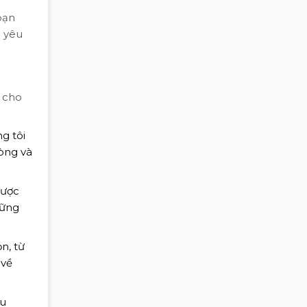
bạn
o yêu
 cho
g tôi
òng và
được
hững
n, từ
 về
ẫu