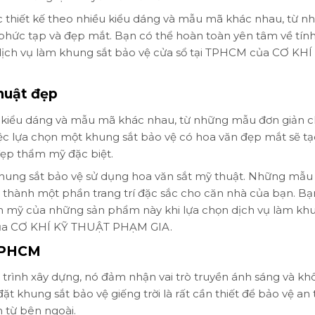
ợc thiết kế theo nhiều kiểu dáng và mẫu mã khác nhau, từ n
hức tạp và đẹp mắt. Bạn có thể hoàn toàn yên tâm về tính
 dịch vụ làm khung sắt bảo vệ cửa sổ tại TPHCM của CƠ KHÍ
huật đẹp
ều kiểu dáng và mẫu mã khác nhau, từ những mẫu đơn giản 
c lựa chọn một khung sắt bảo vệ có hoa văn đẹp mắt sẽ t
đẹp thẩm mỹ đặc biệt.
ung sắt bảo vệ sử dụng hoa văn sắt mỹ thuật. Những mẫu
ở thành một phần trang trí đặc sắc cho căn nhà của bạn. Bạ
ẩm mỹ của những sản phẩm này khi lựa chọn dịch vụ làm kh
 của CƠ KHÍ KỸ THUẬT PHẠM GIA.
 TPHCM
 trình xây dựng, nó đảm nhận vai trò truyền ánh sáng và k
đặt khung sắt bảo vệ giếng trời là rất cần thiết để bảo vệ an
 từ bên ngoài.