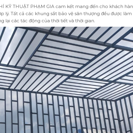
Ơ KHÍ KỸ THUẬT PHẠM GIA cam kết mang đến cho khách hà
p lý. Tất cả các khung sắt bảo vệ sân thượng đều được làm 
 lại các tác động của thời tiết và thời gian.