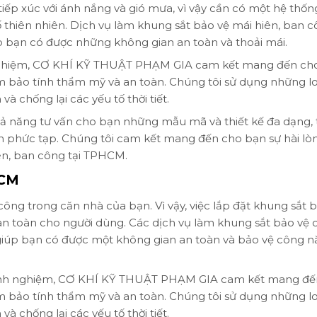
iếp xúc với ánh nắng và gió mưa, vì vậy cần có một hệ thốn
 thiên nhiên. Dịch vụ làm khung sắt bảo vệ mái hiên, ban c
ạn có được những không gian an toàn và thoải mái.
h nghiệm, CƠ KHÍ KỸ THUẬT PHẠM GIA cam kết mang đến ch
bảo tính thẩm mỹ và an toàn. Chúng tôi sử dụng những loạ
à chống lại các yếu tố thời tiết.
 năng tư vấn cho bạn những mẫu mã và thiết kế đa dạng, 
phức tạp. Chúng tôi cam kết mang đến cho bạn sự hài lò
iên, ban công tại TPHCM.
HCM
ông trong căn nhà của bạn. Vì vậy, việc lắp đặt khung sắt 
 an toàn cho người dùng. Các dịch vụ làm khung sắt bảo vệ 
úp bạn có được một không gian an toàn và bảo vệ công n
u kinh nghiệm, CƠ KHÍ KỸ THUẬT PHẠM GIA cam kết mang đế
bảo tính thẩm mỹ và an toàn. Chúng tôi sử dụng những loạ
à chống lại các yếu tố thời tiết.