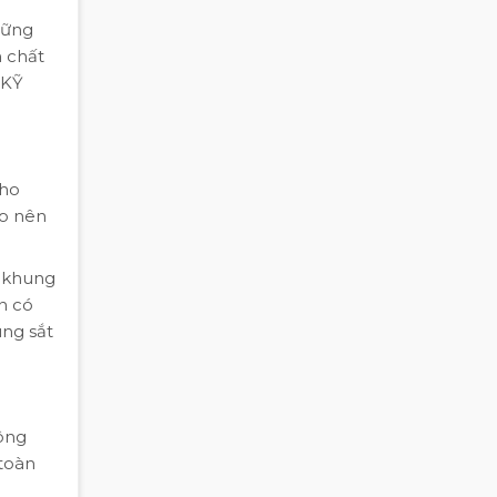
hững
 chất
 KỸ
cho
ạo nên
 khung
n có
ung sắt
hông
 toàn