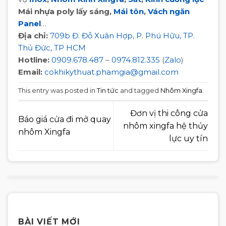
Mái nhựa poly lấy sáng,
Mái tôn
,
Vách ngăn
Panel
…
Địa chỉ:
709b Đ. Đỗ Xuân Hợp, P. Phú Hữu, TP.
Thủ Đức, TP HCM
Hotline:
0909.678.487
–
0974.812.335
(
Zalo
)
Email:
cokhikythuat.phamgia@gmail.com
This entry was posted in
Tin tức
and tagged
Nhôm Xingfa
.
Đơn vị thi công cửa
Báo giá cửa đi mở quay
nhôm xingfa hệ thủy
nhôm Xingfa
lực uy tín
BÀI VIẾT MỚI