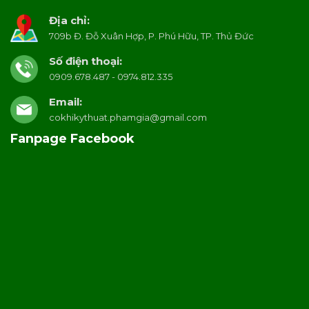
Địa chỉ:
709b Đ. Đỗ Xuân Hợp, P. Phú Hữu, TP. Thủ Đức
Số điện thoại:
0909.678.487 - 0974.812.335
Email:
cokhikythuat.phamgia@gmail.com
Fanpage Facebook