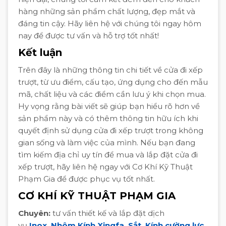
hàng những sản phẩm chất lượng, đẹp mắt và
đáng tin cậy. Hãy liên hệ với chúng tôi ngay hôm
nay để được tư vấn và hỗ trợ tốt nhất!
Kết luận
Trên đây là những thông tin chi tiết về cửa đi xếp
trượt, từ ưu điểm, cấu tạo, ứng dụng cho đến mẫu
mã, chất liệu và các điểm cần lưu ý khi chọn mua.
Hy vọng rằng bài viết sẽ giúp bạn hiểu rõ hơn về
sản phẩm này và có thêm thông tin hữu ích khi
quyết định sử dụng cửa đi xếp trượt trong không
gian sống và làm việc của mình. Nếu bạn đang
tìm kiếm địa chỉ uy tín để mua và lắp đặt cửa đi
xếp trượt, hãy liên hệ ngay với Cơ Khí Kỹ Thuật
Phạm Gia để được phục vụ tốt nhất.
CƠ KHÍ KỸ THUẬT PHẠM GIA
Chuyên:
tư vấn thiết kế và lắp đặt dịch
vụ
Inox
,
Nhôm Kính Xingfa
,
Sắt
,
Kính cường lực