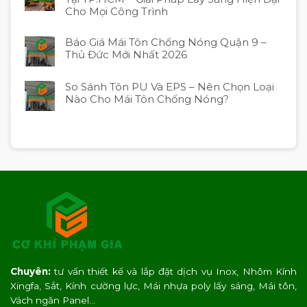
Cho Mọi Công Trình
Báo Giá Mái Tôn Chống Nóng Quận 9 –
Thủ Đức Mới Nhất 2026
So Sánh Tôn PU Và EPS – Nên Chọn Loại
Nào Cho Mái Tôn Chống Nóng?
Chuyên:
tư vấn thiết kế và lắp đặt dịch vụ Inox, Nhôm Kính
Xingfa, Sắt, Kính cường lực, Mái nhựa poly lấy sáng, Mái tôn,
Vách ngăn Panel…