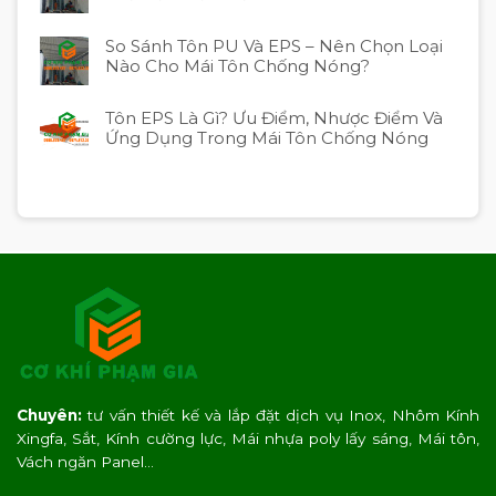
So Sánh Tôn PU Và EPS – Nên Chọn Loại
Nào Cho Mái Tôn Chống Nóng?
Tôn EPS Là Gì? Ưu Điểm, Nhược Điểm Và
Ứng Dụng Trong Mái Tôn Chống Nóng
Chuyên:
tư vấn thiết kế và lắp đặt dịch vụ Inox, Nhôm Kính
Xingfa, Sắt, Kính cường lực, Mái nhựa poly lấy sáng, Mái tôn,
Vách ngăn Panel…