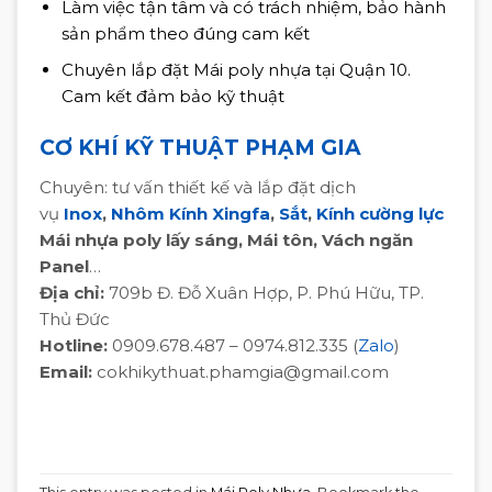
Làm việc tận tâm và có trách nhiệm, bảo hành
sản phẩm theo đúng cam kết
Chuyên lắp đặt Mái poly nhựa tại Quận 10.
Cam kết đảm bảo kỹ thuật
CƠ KHÍ KỸ THUẬT PHẠM GIA
Chuyên: tư vấn thiết kế và lắp đặt dịch
vụ
Inox
,
Nhôm Kính Xingfa
,
Sắt
,
Kính cường lực
Mái nhựa poly lấy sáng, Mái tôn, Vách ngăn
Panel
…
Địa chỉ:
709b Đ. Đỗ Xuân Hợp, P. Phú Hữu, TP.
Thủ Đức
Hotline:
0909.678.487 – 0974.812.335 (
Zalo
)
Email:
cokhikythuat.phamgia@gmail.com
Chuyên lắp đặt Mái poly nhựa tại Quận 10,
Chuyên lắp đặt Mái poly nhựa tại Quận 10,
Chuyên lắp đặt Mái poly nhựa tại Quận 10