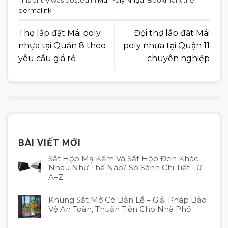
This entry was posted in
Mái Poly Nhựa
. Bookmark the
permalink
.
Thợ lắp đặt Mái poly
Đội thợ lắp đặt Mái
nhựa tại Quận 8 theo
poly nhựa tại Quận 11
yêu cầu giá rẻ
chuyên nghiệp
BÀI VIẾT MỚI
Sắt Hộp Mạ Kẽm Và Sắt Hộp Đen Khác
Nhau Như Thế Nào? So Sánh Chi Tiết Từ
A–Z
Khung Sắt Mở Có Bản Lề – Giải Pháp Bảo
Vệ An Toàn, Thuận Tiện Cho Nhà Phố