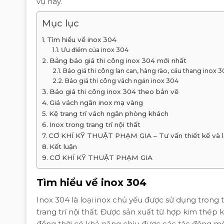
vụ này.
Mục lục
Tìm hiểu về inox 304
Ưu điểm của inox 304
Bảng báo giá thi công inox 304 mới nhất
Báo giá thi công lan can, hàng rào, cầu thang inox 
Báo giá thi công vách ngăn inox 304
Báo giá thi công inox 304 theo bản vẽ
Giá vách ngăn inox mạ vàng
Kệ trang trí vách ngăn phòng khách
Inox trong trang trí nội thất
CƠ KHÍ KỸ THUẬT PHẠM GIA – Tư vấn thiết kế và lắp 
Kết luận
CƠ KHÍ KỸ THUẬT PHẠM GIA
Tìm hiểu về inox 304
Inox 304 là loại inox chủ yếu được sử dụng trong 
trang trí nội thất. Được sản xuất từ hợp kim thép
đồng thời có khả năng chịu được các tác động môi