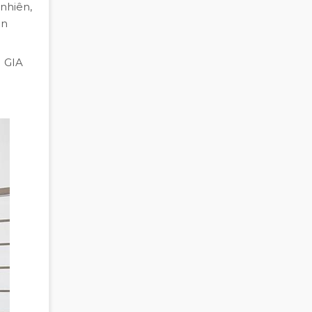
 nhiên,
ản
M GIA