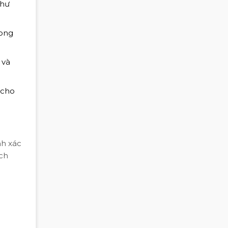
như
rong
 và
 cho
nh xác
ách