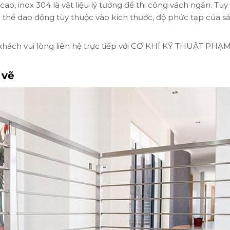
o, inox 304 là vật liệu lý tưởng để thi công vách ngăn. Tuy
ó thể dao động tùy thuộc vào kích thước, độ phức tạp của s
ý khách vui lòng liên hệ trực tiếp với CƠ KHÍ KỸ THUẬT PHẠ
 vẽ