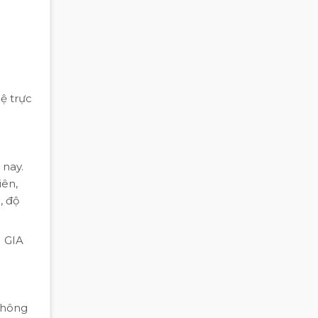
hệ trực
 nay.
iên,
, độ
M GIA
không