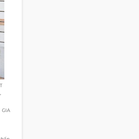
T
,
M GIA
nhấn