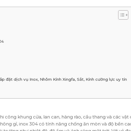
304
đặt dịch vụ Inox, Nhôm Kính Xingfa, Sắt, Kính cường lực uy tín
thi công khung cửa, lan can, hàng rào, cầu thang và các vật
 không gỉ, inox 304 có tính năng chống ăn mòn và độ bền ca
 trường như nhiệt độ, độ ẩm và ánh sáng mặt trời. Với vẻ đ