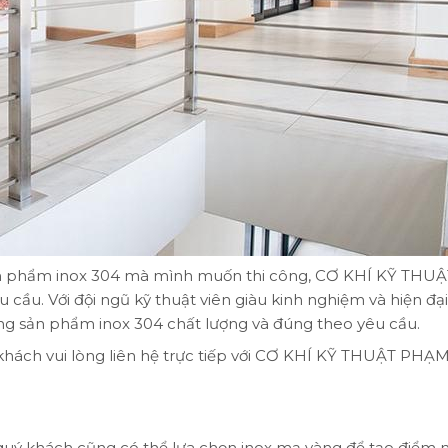
ản phẩm inox 304 mà mình muốn thi công, CƠ KHÍ KỸ THUẬ
ầu. Với đội ngũ kỹ thuật viên giàu kinh nghiệm và hiện đại
g sản phẩm inox 304 chất lượng và đúng theo yêu cầu.
ý khách vui lòng liên hệ trực tiếp với CƠ KHÍ KỸ THUẬT PHẠ
 quý khách cũng có thể lựa chọn inox mạ vàng để tạo điểm 