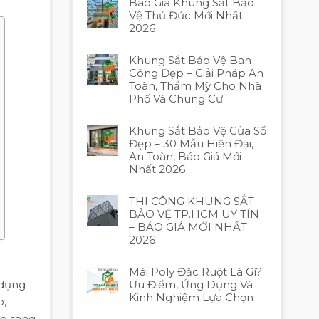
Báo Giá Khung Sắt Bảo
Vệ Thủ Đức Mới Nhất
2026
Khung Sắt Bảo Vệ Ban
Công Đẹp – Giải Pháp An
Toàn, Thẩm Mỹ Cho Nhà
Phố Và Chung Cư
Khung Sắt Bảo Vệ Cửa Sổ
Đẹp – 30 Mẫu Hiện Đại,
An Toàn, Báo Giá Mới
Nhất 2026
THI CÔNG KHUNG SẮT
BẢO VỆ TP.HCM UY TÍN
– BÁO GIÁ MỚI NHẤT
2026
Mái Poly Đặc Ruột Là Gì?
Ưu Điểm, Ứng Dụng Và
 dụng
Kinh Nghiệm Lựa Chọn
o,
ẹp sang