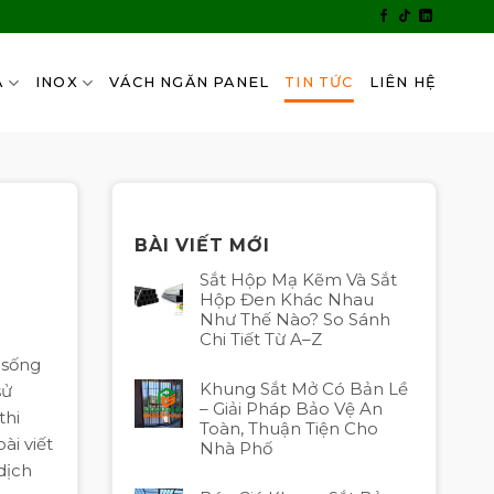
A
INOX
VÁCH NGĂN PANEL
TIN TỨC
LIÊN HỆ
BÀI VIẾT MỚI
Sắt Hộp Mạ Kẽm Và Sắt
Hộp Đen Khác Nhau
Như Thế Nào? So Sánh
Chi Tiết Từ A–Z
 sống
Khung Sắt Mở Có Bản Lề
sử
– Giải Pháp Bảo Vệ An
thi
Toàn, Thuận Tiện Cho
ài viết
Nhà Phố
dịch