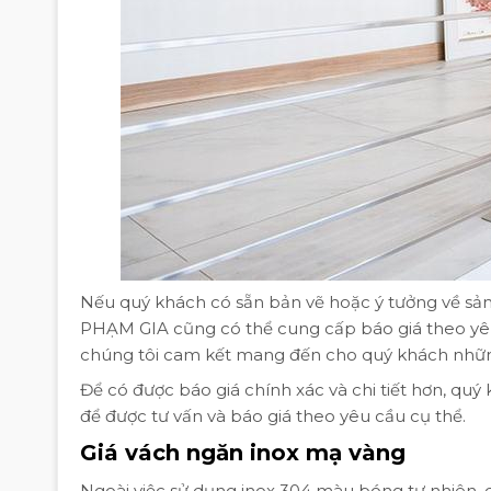
Nếu quý khách có sẵn bản vẽ hoặc ý tưởng về s
PHẠM GIA cũng có thể cung cấp báo giá theo yêu c
chúng tôi cam kết mang đến cho quý khách nhữn
Để có được báo giá chính xác và chi tiết hơn, qu
để được tư vấn và báo giá theo yêu cầu cụ thể.
Giá vách ngăn inox mạ vàng
Ngoài việc sử dụng inox 304 màu bóng tự nhiên,